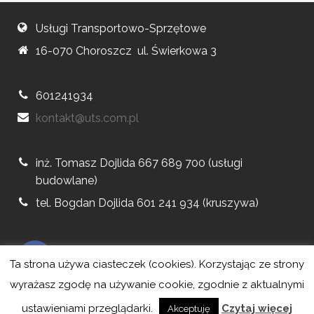
Usługi Transportowo-Sprzętowe
16-070 Choroszcz ul. Świerkowa 3
601241934
kontakt@uts.com.pl
inż. Tomasz Dojlida 667 689 700 (usługi
budowlane)
tel. Bogdan Dojlida 601 241 934 (kruszywa)
Ta strona używa ciasteczek (cookies). Korzystając ze strony
wyrażasz zgodę na używanie cookie, zgodnie z aktualnymi
ustawieniami przeglądarki.
Czytaj więcej
Akceptuję
© Copyright Gogler 2018